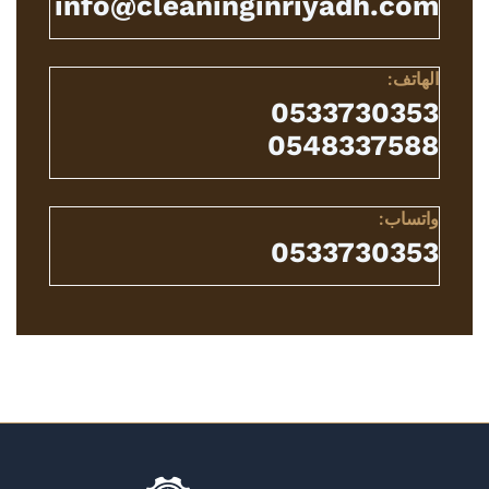
info@cleaninginriyadh.com
الهاتف:
0533730353
0548337588
واتساب:
0533730353