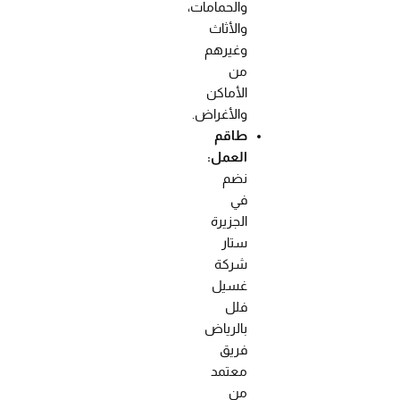
والحمامات،
والأثاث
وغيرهم
من
الأماكن
والأغراض.
طاقم
العمل:
نضم
في
الجزيرة
ستار
شركة
غسيل
فلل
بالرياض
فريق
معتمد
من