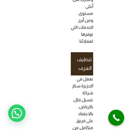
أعلى
مستوى،
ومن أبرز
الخدمات التي
نوفرها
لعملائنا:
تنظيف
الغرف
نعمل في
الجزيرة ستار
شركة
غسيل فلل
بالرياض،
بالاعتماد
على فريق
متكامل من