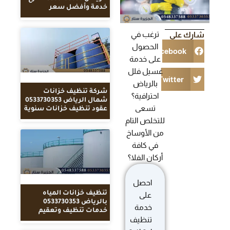
خدمة وأفضل سعر
ترغب في
شارك على
الحصول
Facebook
على خدمة
غسيل فلل
Twitter
بالرياض
شركة تنظيف خزانات
احترافية؟
شمال الرياض 0533730353
تسعى
عقود تنظيف خزانات سنوية
للتخلص التام
من الأوساخ
في كافة
أركان الفلا؟
احصل
تنظيف خزانات المياه
على
بالرياض 0533730353
خدمة
خدمات تنظيف وتعقيم
تنظيف