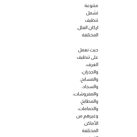
متنوعة
تشمل
تنظيف
اركان الفلل
المختلفة.
حيث نعمل
على تنظيف
الغرف،
والجدران،
والمسابح،
والسجاد،
والمفروشات،
والمطابخ،
والحمامات،
وغيرهم من
الأماكن
المختلفة