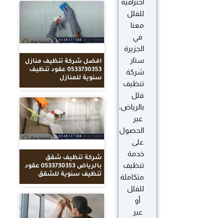
احترافية
للفلل
معنا
في
الجزيرة
ستار
افضل شركة تنظيف منازل
0533730353 عقود تنظيف
شركة
سنوية للمنازل
تنظيف
فلل
بالرياض،
عبر
الحصول
على
خدمة
شركة تنظيف شقق
تنظيف
بالرياض 0533730353 عقود
تنظيف سنوية للشقق
متكاملة
للفلل
أو
عبر