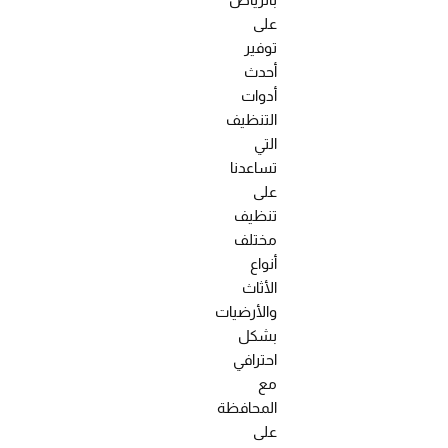
بالرياض
على
توفير
أحدث
أدوات
التنظيف
التي
تساعدنا
على
تنظيف
مختلف
أنواع
الأثاث
والأرضيات
بشكل
احترافي
مع
المحافظة
على