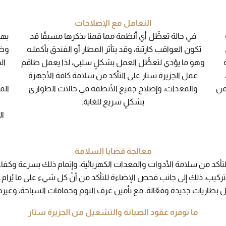
التعامل مع الإصلاحات
في حالة تعطُّل أي أنظمة مما قمنا بذكرها مسبقًا قد
يهت
تكون العواقب كارثية، وقد يتأثر المطار أو الفندق بأكملـه.
وظه
وهو ما يؤدي لتعطُّل العمل بشكلٍ سلبي، لذا يعمل طاقم
ال
عمل الجزيرة ستار على التأكد من سلامة كافة الأجهزة
و
ضمن
والمعدات، وإصلاح جميع الأنظمة في حالات الطوارئ
الم
بشكلٍ سريع للغاية.
ال
معالجة قضايا السلامة
 التأكد من سلامة الأدوات والمعدات الكهربائية، وإتمام ذلك بسرعة وكف
وتركيب، ذلك إلى جانب فحص الإضاءة للتأكد من أنّ كل شيء على ما يُرام. 
بطاريات جديدة وفعّالة. مع تأمين غرف النوم وحمامات السباحة، وغير
ما توفره عقود الصيانة والتشغيل من الجزيرة ستار