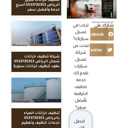
تنظيف خزانات شرق
الرياض 0533730353 أسرع
خدمة وأفضل سعر
ترغب في
شارك على
غسيل
Facebook
سيارتك؟
تبحث عن
Twitter
شركة
شركة تنظيف خزانات
غسيل
شمال الرياض 0533730353
سيارات
عقود تنظيف خزانات سنوية
تقدم لك
خدمة
تنظيف
احترافية
بأفضل
سعر؟
تنظيف خزانات المياه
بالرياض 0533730353
احصل
خدمات تنظيف وتعقيم