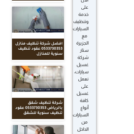
الآن
على
خدمة
وتنظيف
السيارات
مع
الجزيرة
افضل شركة تنظيف منازل
0533730353 عقود تنظيف
ستار
سنوية للمنازل
شركة
غسيل
سيارات،
نعمل
على
غسيل
كافة
شركة تنظيف شقق
أنواع
بالرياض 0533730353 عقود
تنظيف سنوية للشقق
السيارات
من
الداخل