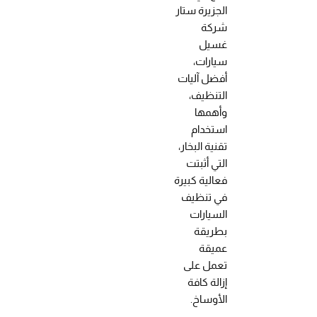
الجزيرة ستار
شركة
غسيل
سيارات،
أفضل آليات
التنظيف،
وأهمها
استخدام
تقنية البخار،
التي أثبتت
فعالية كبيرة
في تنظيف
السيارات
بطريقة
عميقة
تعمل على
إزالة كافة
الأوساخ.