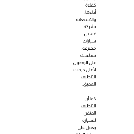
كفاءة
أداءها،
والاستعانة
بشركة
غسيل
سيارات
محترفة،
تساعدك
على الوصول
لأعلى درجات
التنظيف
العميق.
كما أن
التنظيف
المتقن
للسيارة
يعمل على