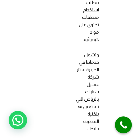
تتطلب
استخدام
منظفات
تحتوي على
مواد
كيميائية.
وتشمل
خدماتنا في
الجزيرة ستار
شركة
غسيل
سيارات
بالرياض التي
نستعين بها
بتقنية
التنظيف
بالبخار: