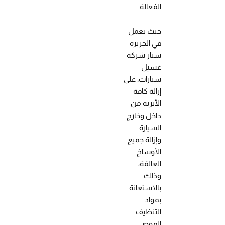
الفعالة.
حيث نعمل
في الجزيرة
ستار شركة
غسيل
سيارات، على
إزالة كافة
الأتربة من
داخل وخارج
السيارة
وإزالة جميع
الأوساخ
العالقة،
وذلك
بالاستعانة
بمواد
التنظيف
الموصي