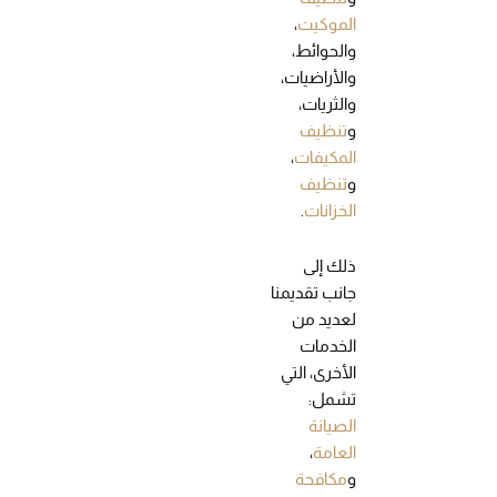
الموكيت
،
والحوائط،
والأراضيات،
والثريات،
و
تنظيف
المكيفات
،
و
تنظيف
الخزانات
.
ذلك إلى
جانب تقديمنا
لعديد من
الخدمات
الأخرى، التي
تشمل:
الصيانة
العامة
،
و
مكافحة