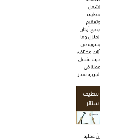
تشمل
تنظيف
وتعقيم
جميع أركان
المنزل وما
يحتويه من
أثات مختلف،
حيث تشمل
عملنا في
الجزيرة ستار:
تنظيف
ستائر
إنّ عملية