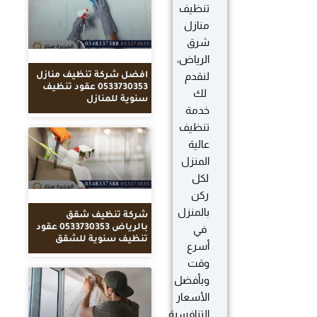
تنظيف
منازل
شرق
الرياض،
لنقدم
افضل شركة تنظيف منازل
0533730353 عقود تنظيف
لك
سنوية للمنازل
خدمة
تنظيف
عالية
المنزل
لكل
ركن
بالمنزل
شركة تنظيف شقق
بالرياض 0533730353 عقود
في
تنظيف سنوية للشقق
أسرع
وقت
وبأفضل
الأسعار
التنافسية.