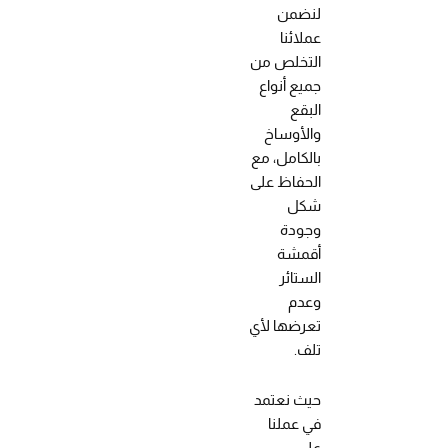
لنضمن
عملائنا
التخلص من
جميع أنواع
البقع
والأوساخ
بالكامل، مع
الحفاظ على
شكل
وجودة
أقمشة
الستائر
وعدم
تعرضها لأي
تلف.
حيث نعتمد
في عملنا
على