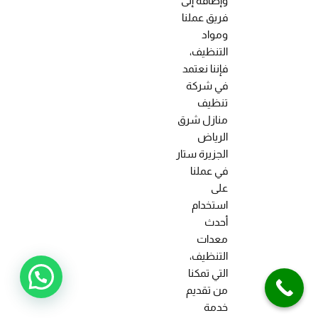
وإضافة إلى
فريق عملنا
ومواد
التنظيف،
فإننا نعتمد
في شركة
تنظيف
منازل شرق
الرياض
الجزيرة ستار
في عملنا
على
استخدام
أحدث
معدات
التنظيف،
التي تمكنا
من تقديم
خدمة