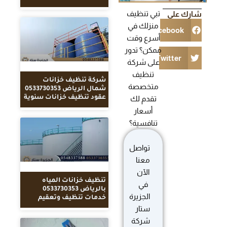
تبي تنظيف
شارك على
منزلك في
Facebook
أسرع وقت
ممكن؟ تدور
Twitter
على شركة
تنظيف
شركة تنظيف خزانات
متخصصة
شمال الرياض 0533730353
عقود تنظيف خزانات سنوية
تقدم لك
أسعار
تنافسية؟
تواصل
معنا
الآن
تنظيف خزانات المياه
في
بالرياض 0533730353
الجزيرة
خدمات تنظيف وتعقيم
ستار
شركة