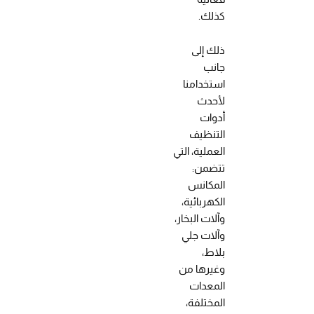
كذلك.
ذلك إلى
جانب
استخدامنا
لأحدث
أدوات
التنظيف
العملية، التي
تتضمن:
المكانس
الكهربائية،
وآلات البخار،
وآلات جلي
بلاط،
وغيرها من
المعدات
المختلفة،