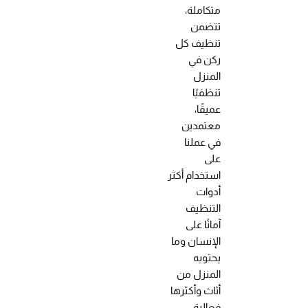
متكاملة،
تتضمن
تنظيف كل
ركن في
المنزل
تنظفيًا
عميقًا،
معتمدين
في عملنا
على
استخدام أكثر
أدوات
التنظيف
آمانًا على
الإنسان وما
يحتويه
المنزل من
أثاث وأكثرها
فعالية