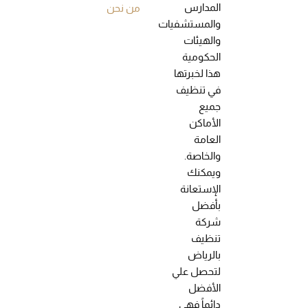
المدارس
من نحن
والمستشفيات
والهيئات
الحكومية
هذا لخبرتها
في تنظيف
جميع
الأماكن
العامة
والخاصة.
ويمكنك
الإستعانة
بأفضل
شركة
تنظيف
بالرياض
لتحصل علي
الأفضل
دائماً فهي