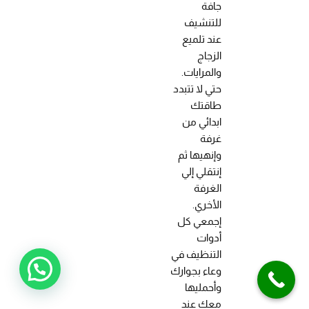
جافة
للتنشيف
عند تلميع
الزجاج
والمرايات.
حتي لا تتبدد
طاقتك
ابدائي من
غرفة
وإنهيها ثم
إنتقلي إلي
الغرفة
الأخري.
إجمعي كل
أدوات
التنظيف في
وعاء بجوارك
وأحمليها
معك عند