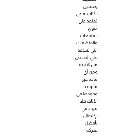
وغسيل
الأثاث. فهي
تعتمد علي
أقوي
الملمعات
والمنظفات
التي تساعد
علي التخلص
من الأتربه
ومن أي
مادة غير
مألوف
وجودها في
الأثاث فلا
تتردد في
الإتصال
بأفضل
شركة