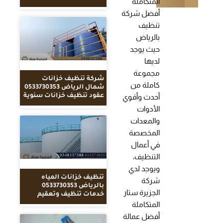
المتكاملة
أفضل شركة
تنظيف
بالرياض
حيث يوجد
لديها
مجموعة
شركة تنظيف خزانات
كاملة من
شمال الرياض 0533730353
عقود تنظيف خزانات سنوية
أحدث وأقوي
الأدوات
والمعدات
المخصصة
في أعمال
التنظيف،
ويوجد لدي
تنظيف خزانات المياه
شركة
بالرياض 0533730353
الجزيرة ستار
خدمات تنظيف وتعقيم
المتكاملة
أفضل عمالة