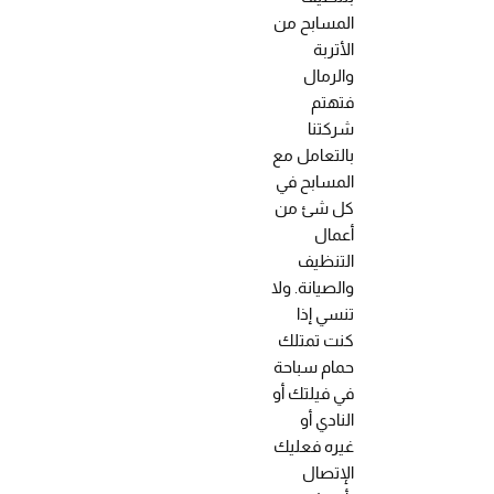
المسابح من
الأتربة
والرمال
فتهتم
شركتنا
بالتعامل مع
المسابح في
كل شئ من
أعمال
التنظيف
والصيانة. ولا
تنسي إذا
كنت تمتلك
حمام سباحة
في فيلتك أو
النادي أو
غيره فعليك
الإتصال