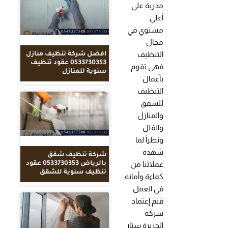
مدربة علي
أعلي
مستوي في
مجال
التنظيف
افضل شركة تنظيف منازل
0533730353 عقود تنظيف
فهي تقوم
سنوية للمنازل
بأعمال
التنظيف
للشقق
والمنازل
والفلل.
ونظراً لما
شهده
شركة تنظيف شقق
عملائنا من
بالرياض 0533730353 عقود
تنظيف سنوية للشقق
كفاءة وأمانة
في العمل
فتم إعتماد
شركة
الجزيرة ستار