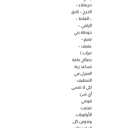
حريملاء –
الخرج – ثادق
– الغاط –
الزلفي –
حوطة بني
تميم –
عفيف –
مرات ).
نصائح عامة
تساعد ربة
المنزل في
التنظيف:
لكي لا تنسي
أي شئ
قومي
بترتيب
الأولويات
وتدوين كل