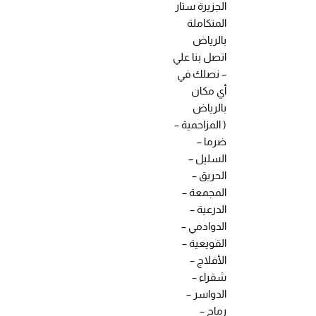
الجزيرة ستار
المتكاملة
بالرياض
اتصل بنا علي
– نصلك في
أي مكان
بالرياض
( المزاحمية –
ضرما –
السليل –
الحريق –
المجمعة –
الدرعية –
الدوادمي –
القويعية –
الأفلاج –
شقراء –
الدواسر –
رماح –