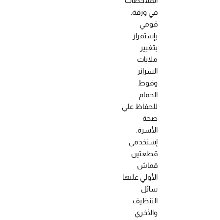
الملاحظات
في ورقة.
قومي
بإستمرار
بتغيير
ملايات
السرائر
وفوط
الحمام
للحفاظ علي
صحة
الأسرة.
إستخدمي
قطعتين
قماش
الأولي عليها
سائل
التنظيف
والأخري