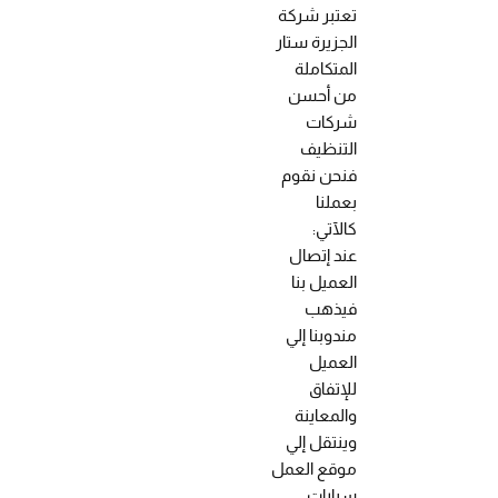
تعتبر شركة
الجزيرة ستار
المتكاملة
من أحسن
شركات
التنظيف
فنحن نقوم
بعملنا
كالآتي:
عند إتصال
العميل بنا
فيذهب
مندوبنا إلي
العميل
للإتفاق
والمعاينة
وينتقل إلي
موقع العمل
سيارات