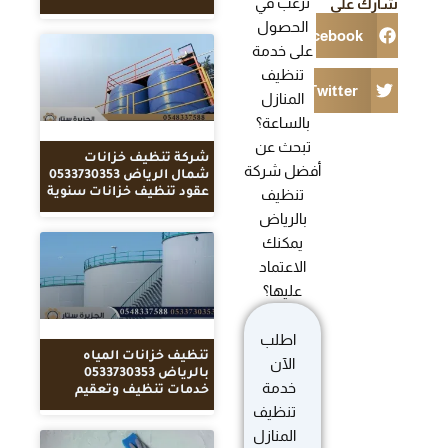
ترغب في
شارك على
الحصول
Facebook
على خدمة
تنظيف
Twitter
المنازل
بالساعة؟
تبحث عن
شركة تنظيف خزانات
أفضل شركة
شمال الرياض 0533730353
عقود تنظيف خزانات سنوية
تنظيف
بالرياض
يمكنك
الاعتماد
عليها؟
اطلب
تنظيف خزانات المياه
الآن
بالرياض 0533730353
خدمة
خدمات تنظيف وتعقيم
تنظيف
المنازل