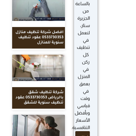
بالساعة
من
الجزيرة
ستار،
لنعمل
افضل شركة تنظيف منازل
0533730353 عقود تنظيف
في
سنوية للمنازل
تنظيف
كل
ركن
في
المنزل
بعمق
في
شركة تنظيف شقق
بالرياض 0533730353 عقود
وقت
تنظيف سنوية للشقق
قياسي
وبأفضل
الأسعار
التنافسية.