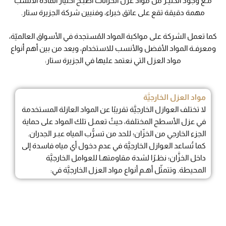
مـع وجود الكثيـر من مواد عزل الخزانات أصبـح اختيار المادة الأنسب
مهمة دقيقة تقع على عاتق خبراء، وفنيين شركة الجزيرة ستار.
كما تعمل الشركة على مواكبة المواد المُستجدة في الأسواق العالميّة،
ومعرفـة المواد الأفضل والأنسب للاستخدام، ويعد من بين أهم أنواع
مواد العزل التي نعتمد عليها في الجزيرة ستار:
مواد العزل الخارجيَّة
لا تختلف العوازل الخارجيَّة تقريبًا عن المواد العازلة المستخدمة
في عزل الأسطح المختلفة، حيثُ تعمـل تلك المواد على حماية
الجزء الخارجي من الخزّان؛ للحد من تسرُّب المياه عبـر الجدران.
كما تُساعد العوازل الخارجيَّة في عدم دخول أي مياه فاسدة إلى
داخل الخزَّان؛ نظـرًا لشدة مقاومتهـا للعوامل الخارجيَّة
المحيطة. وتتمثّل أهـم أنواع مواد العزل الخارجيَّة في: