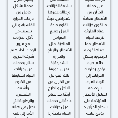
على حماية
سلامة الخزانات،
محميًا بشكلٍ
الخزَّان من
وإطالة عمرهـا
كامل من
الأمطار، فعادةً
الافتراضي، حيثُ
درجات الحرارة
ما تكون خزانات
تقاوم مادة
القاسية، والتي
المياه العلويَّة
العزل جميع
تتسبب في
عُرضة لمياه
العوامل
تآكل الخزانات
الأمطار، مما
المناخيّة، مثل:
مع مرور
يجعلها عُرضة
الأمطار، والرياح،
الوقت. لذا؛ تهتم
للرطوبة بشكلٍ
والحرارة
شركة الجزيرة
دائـم. حيث
الشديدة إذ
ستار بخدمات
تؤدي رطوبـة
تعزل بدورها
عزل خزانات
الخزانات إلى
تلك العوامل
المياه لحمايتها
تلوث المياه،
عن الخزان من
من الضوء
بالإضافة
الداخل والخارج
وأشعة
لتفاعل الأمطار
أيضًا. قد تحتاج
الشمس،
المتراكمة على
عادةً إلى خدمات
والرطوبة التي
سطح الخزّان ما
عزل خزانات
تصل في نهاية
يؤدي لتلفه
المياه خاصةً إذا
الأمر إلى تلف