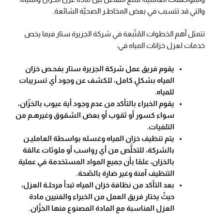
والتي قد تتسبب في بعض المخاطـر الصحيَّة الشائعة.
تتمثل أهم الخطوات المُتّبعة في شركة الجزيرة ستار فيما يخص
خدمات لعزل خزانات المياه في:
يقوم فريق عمل شركة الجزيرة ستار بفحـص خزان
المياه بشكلٍ كامل، للكشف عن وجود أي تسريبات
للمياه.
يقوم الخبراء بالتأكد من عدم وجود أية عيوب بالخزّان،
سواء كسور أو ثقوب أو بعض الشقوق وغيرهـم من
التلفيات.
يتم تنظيف خزان المياه وغسله بواسطة العامليـن
بالشركة، للتخلُّص من أي رواسب أو ملوثات عالقة
بالخزان، علمًا بأن جميع المواد المستخدمة في عملية
التنظيف آمنة وغير ضارة بالصّحة.
بعد التأكد من نظافة خزان المياه تبدأ مرحلـة العزل،
حيثُ يختار فريق العمل من الخبراء والفنيين مادة
العزل المناسبة مع المادة المصنوع منها الخزَّان.