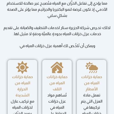
مما يؤدي إلى تفاعل الخزَّان مع المياه فتُصبـح غير صالحة للاستخدام
الآدمـي، إذ تكون عُرضة لنمو البكتيريا والجراثيـم مما يؤثر على الصحة
بشكلٍ سلبي.
لذلك؛ تحـرص شركة الجزيرة ستار لخدمات التنظيف والصّيانة على تقديم
خدمات عزل خزانات المياه بجودةٍ عالميَّة ودقةٍ لا مثيـل لها.
ويمكن أن نُلخّـص لك أهمية عزل خزانات المياه في:
حماية خزانات
حماية خزانات
حماية خزانات
المياه من
المياه من
المياه من
الأمطار
التلف
الحرارة
تعمل مادة
تُساهم مواد
الشديدة
العزل التي يتم
عزل خزانات
مع تركيب عازل
تركيبها في
المياه في
لخزانات المياه
خزانات المياه
الحفاظ على
يصبح الخزّان