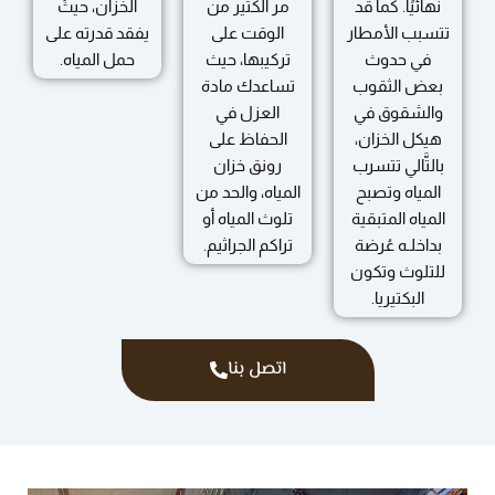
نهائيًا. كما قد
مر الكثير من
الخزّان، حيثُ
تتسبب الأمطار
الوقت على
يفقد قدرته على
في حدوث
تركيبها، حيث
حمل المياه.
بعض الثقوب
تساعدك مادة
والشقوق في
العزل في
هيكل الخزان،
الحفاظ على
بالتَّالي تتسرب
رونق خزان
المياه وتصبح
المياه، والحد من
المياه المتبقية
تلوث المياه أو
بداخلـه عُرضة
تراكم الجراثيم.
للتلوث وتكون
البكتيريا.
اتصل بنا