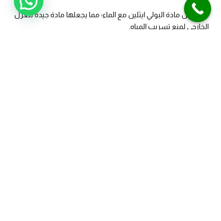
لا تتفاعل مادة البولي ايثلين مع الماء؛ مما يجعلها مادة جيدة للعزل
الخارجي لمنع تسريب المياه.
كما تحمي السطح الخارجي للخزّان من درجات الحرارة الشديدة،
وتفاعل مياه الأمطار وغيرها من العوامل الخارجيّة.
إذ تمنح جسم الخزان الخارجي القوة والصلابة المطلوبة لمقاومة
التغيرات المناخيّة المحتملة.
تتوفّر مادة العزل “بولي ايثلين” في شكل ألواح، إذ يقوم فريق من
المتخصصين بتركيبها على الخزان من الخارج لتأخذ شكل البلاطات،
كما يتم اختيار سُمك الألواح بناءًا على عدّة عوامل.