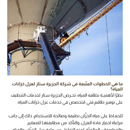
ما هي الخطوات المتّبعة فى شركة الجزيرة ستار لعزل خزانات
المياه؟
نظرًا لأهميـة نظافة المياه، تحـرص الجزيرة ستار لخدمات التنظيف
على توفير طاقم فني مُتخصص في خدمات عزل خزانات المياه.
للحفـاظ على مياه الخزَّان نظيفة وصالحة للاستخدام، ذلك إلى جانب
مراعاة اختيار مادة العزل، والتأكد من مطابقتهـا للمعايير
والمواصفات العالميَّة، لمنع التفاعل بين مادة عزل الخزّان والمياه،